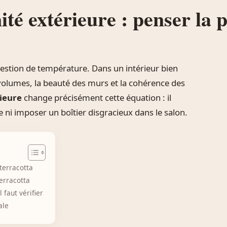
té extérieure : penser la p
uestion de température. Dans un intérieur bien
s volumes, la beauté des murs et la cohérence des
rieure
change précisément cette équation : il
e ni imposer un boîtier disgracieux dans le salon.
 terracotta
erracotta
 faut vérifier
ale