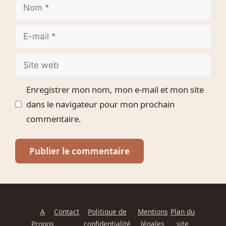
Nom
E-
mail
Site
web
Enregistrer mon nom, mon e-mail et mon site
dans le navigateur pour mon prochain
commentaire.
A
Contact
Politique de
Mentions
Plan du
Propos
confidentialité
légales
site