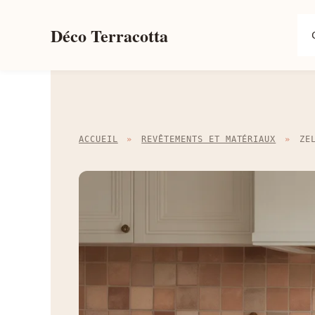
Aller
au
Déco Terracotta
contenu
ACCUEIL
»
REVÊTEMENTS ET MATÉRIAUX
»
ZE