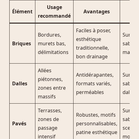
Usage
Élément
Avantages
Po
recommandé
Faciles à poser,
Bordures,
Sur lit
esthétique
Briques
murets bas,
sable 
traditionnelle,
délimitations
maçon
bon drainage
Allées
Antidérapantes,
Sur lit
piétonnes,
Dalles
formats variés,
sable 
zones entre
perméables
dalle 
massifs
Terrasses,
Sur lit
Robustes, motifs
zones de
sable 
Pavés
personnalisables,
passage
scellés
patine esthétique
intensif
mortie