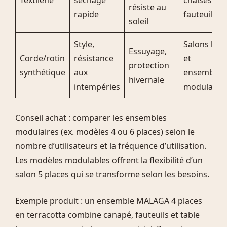
Textilène
séchage
chaises et
résiste au
rapide
fauteuils
soleil
Style,
Salons bas
Essuyage,
Corde/rotin
résistance
et
protection
synthétique
aux
ensembles
hivernale
intempéries
modulable
Conseil achat : comparer les ensembles
modulaires (ex. modèles 4 ou 6 places) selon le
nombre d’utilisateurs et la fréquence d’utilisation.
Les modèles modulables offrent la flexibilité d’un
salon 5 places qui se transforme selon les besoins.
Exemple produit : un ensemble MALAGA 4 places
en terracotta combine canapé, fauteuils et table