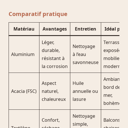
Comparatif pratique
Matériau
Avantages
Entretien
Idéal pour
Léger,
Terrasses
Nettoyage
durable,
exposées,
Aluminium
à l’eau
résistant à
mobilier
savonneuse
la corrosion
moderne
Ambiances
Aspect
Huile
bord de
Acacia (FSC)
naturel,
annuelle ou
mer,
chaleureux
lasure
bohème
Nettoyage
Confort,
Balcons,
simple,